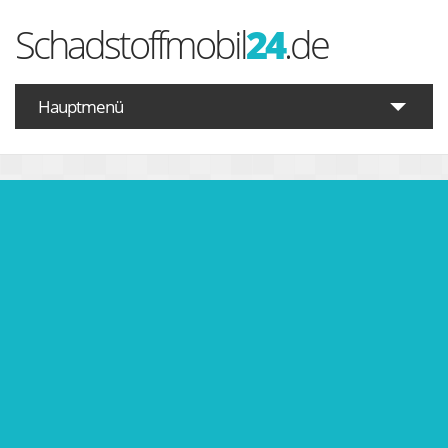
Schadstoffmobil
24
.de
Hauptmenü
Startseite
Schadstoffe A-Z