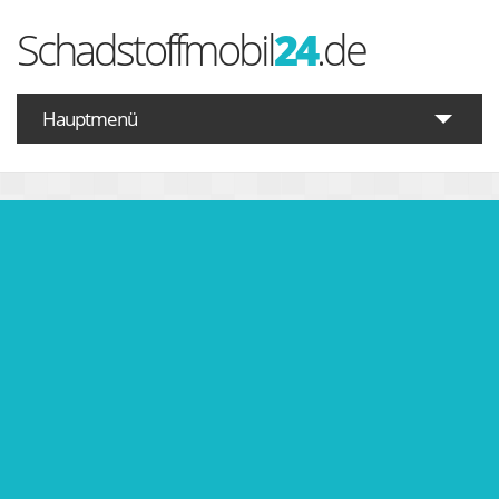
Schadstoffmobil
24
.de
Hauptmenü
Startseite
Schadstoffe A-Z