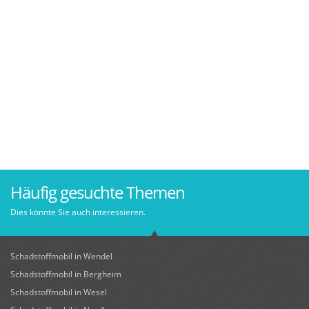
Häufig gesuchte Themen
Dies könnte Sie auch interessieren.
Schadstoffmobil in Wendel
Schadstoffmobil in Bergheim
Schadstoffmobil in Wesel