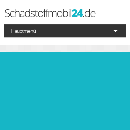
Schadstoffmobil
24
.de
Hauptmenü
Startseite
Schadstoffe A-Z