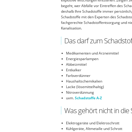
explosive Mischungen entstehen. Zeigen Si
begeht, wer Abfälle vor Eintreffen des Sch
deshalb Ihre Schadstoffe immer persönlich
Schadstoffe mit den Experten des Schadstof
fachgerechte Schadstoffentsorgung und niem
Kanalisation.
Das darf zum Schadstof
Medikamenten und Arzneimittel
Energiesparlampen
Abbeizmittel
Entkalker
Farbverdünner
Haushaltschemikalien
Lacke (lösemittelhaltig)
Nitroverdünnung
uvm.
Schadstoffe A-Z
Was gehört nicht in di
Elektrogeräte und Elektroschrott
Kühlgeräte, Altmetalle und Schrott