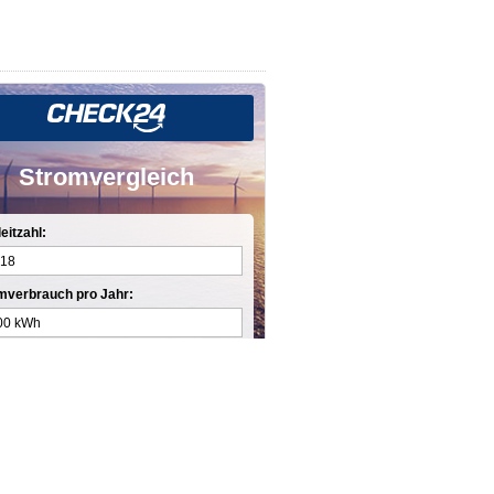
Stromvergleich
eitzahl:
mverbrauch pro Jahr:
Anbieter finden »