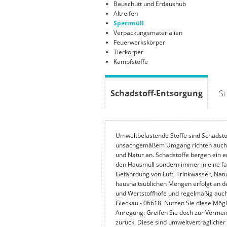
Bauschutt und Erdaushub
Altreifen
Sperrmüll
Verpackungsmaterialien
Feuerwerkskörper
Tierkörper
Kampfstoffe
Schadstoff-Entsorgung
Sc
Umweltbelastende Stoffe sind Schadstoff
unsachgemäßem Umgang richten auch 
und Natur an. Schadstoffe bergen ein e
den Hausmüll sondern immer in eine fa
Gefährdung von Luft, Trinkwasser, Na
haushaltsüblichen Mengen erfolgt an d
und Wertstoffhöfe und regelmäßig auch
Gieckau - 06618. Nutzen Sie diese Mögl
Anregung: Greifen Sie doch zur Vermeid
zurück. Diese sind umweltverträglicher 