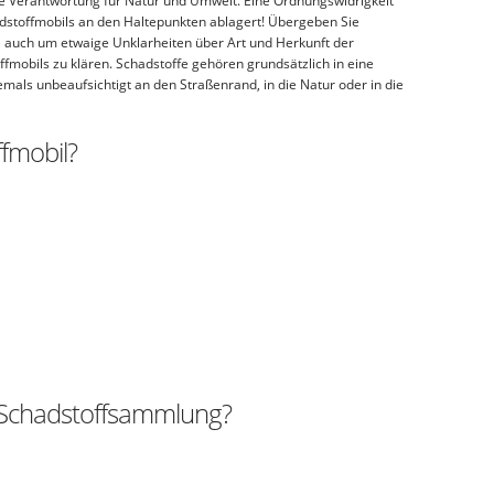
e Verantwortung für Natur und Umwelt. Eine Ordnungswidrigkeit
adstoffmobils an den Haltepunkten ablagert! Übergeben Sie
, auch um etwaige Unklarheiten über Art und Herkunft der
fmobils zu klären. Schadstoffe gehören grundsätzlich in eine
als unbeaufsichtigt an den Straßenrand, in die Natur oder in die
fmobil?
e Schadstoffsammlung?