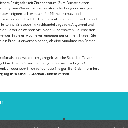
ichem Essig oder mit Zitronensäure. Zum Fensterputzen
ischung von Wasser, etwas Spiritus oder Essig und einigen
räutern eignen sich wirksam für Pflanzenschutz und
lässt sich statt mit der Chemiekeule auch durch hacken und
älle können Sie auch im Fachhandel abgeben. Altgummi und
ndler. Batterien werden Sie in den Supermäkten, Baumärkten
werden in vielen Apotheken entgegengenommen. Fragen Sie
ie ein Produkt erworben haben, ob eine Annahme von Resten
 oftmals unterschiedlich geregelt, welche Schadstoffe vom
 gibt in diesem Zusammenhang bundesweit sehr große
nisch oder schriftlich bei der zuständigen Behörde informieren
rgung in Wethau - Gieckau - 06618
verhält.
en