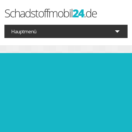
Schadstoffmobil
24
.de
Hauptmenü
Startseite
Schadstoffe A-Z