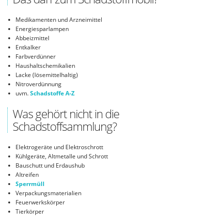
Medikamenten und Arzneimittel
Energiesparlampen
Abbeizmittel
Entkalker
Farbverdünner
Haushaltschemikalien
Lacke (lösemittelhaltig)
Nitroverdünnung
uvm.
Schadstoffe A-Z
Was gehört nicht in die
Schadstoffsammlung?
Elektrogeräte und Elektroschrott
Kühlgeräte, Altmetalle und Schrott
Bauschutt und Erdaushub
Altreifen
Sperrmüll
Verpackungsmaterialien
Feuerwerkskörper
Tierkörper