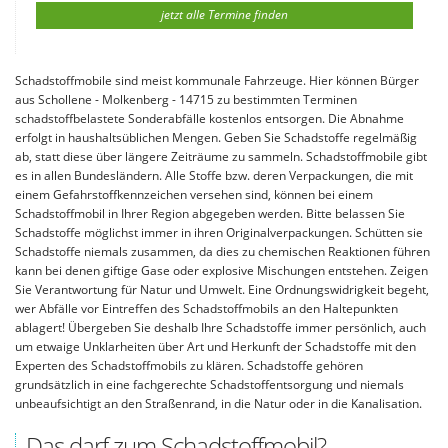
jetzt alle Termine finden
Schadstoffmobile sind meist kommunale Fahrzeuge. Hier können Bürger
aus Schollene - Molkenberg - 14715 zu bestimmten Terminen
schadstoffbelastete Sonderabfälle kostenlos entsorgen. Die Abnahme
erfolgt in haushaltsüblichen Mengen. Geben Sie Schadstoffe regelmäßig
ab, statt diese über längere Zeiträume zu sammeln. Schadstoffmobile gibt
es in allen Bundesländern. Alle Stoffe bzw. deren Verpackungen, die mit
einem Gefahrstoffkennzeichen versehen sind, können bei einem
Schadstoffmobil in Ihrer Region abgegeben werden. Bitte belassen Sie
Schadstoffe möglichst immer in ihren Originalverpackungen. Schütten sie
Schadstoffe niemals zusammen, da dies zu chemischen Reaktionen führen
kann bei denen giftige Gase oder explosive Mischungen entstehen. Zeigen
Sie Verantwortung für Natur und Umwelt. Eine Ordnungswidrigkeit begeht,
wer Abfälle vor Eintreffen des Schadstoffmobils an den Haltepunkten
ablagert! Übergeben Sie deshalb Ihre Schadstoffe immer persönlich, auch
um etwaige Unklarheiten über Art und Herkunft der Schadstoffe mit den
Experten des Schadstoffmobils zu klären. Schadstoffe gehören
grundsätzlich in eine fachgerechte Schadstoffentsorgung und niemals
unbeaufsichtigt an den Straßenrand, in die Natur oder in die Kanalisation.
Das darf zum Schadstoffmobil?