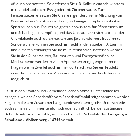
oft auch preiswerter. So entfernen Sie z.B. Kalkrückstände wirksam
mit handelsüblichem Essig oder mit Zitronensäure. Zum
Fensterputzen ersetzen Sie Glasreiniger durch eine Mischung von
Wasser, etwas Spiritus oder Essig und einigen Tropfen Spülmittel.
Spritzbrühen aus Kräutern eignen sich wirksam für Pflanzenschutz
und Schädlingsbekämpfung und das Unkraut lässt sich statt mit der
Chemiekeule auch durch hacken und jäten entfernen. Bestimmte
Sonderabfälle können Sie auch im Fachhandel abgeben. Altgummi
und Altreifen entsorgen Sie beim Reifenhändler. Batterien werden
Sie in den Supermäkten, Baumärkten und Fachgeschäften los.
Medikamente werden in vielen Apotheken entgegengenommen.
Fragen Sie im Zweifel auch immer dort nach, wo Sie ein Produkt
erworben haben, ob eine Annahme von Resten und Rückständen
möglich ist.
Es ist in den Städten und Gemeinden jedoch oftmals unterschiedlich
geregelt, welche Schadstoffe vom Schadstoffmobil mitgenommen werden.
Es gibt in diesem Zusammenhang bundesweit sehr große Unterschiede,
sodass man sich immer telefonisch oder schriftlich bei der zuständigen
Behörde informieren sollte, wie es sich mit der
Schadstoffentsorgung in
Schollene - Molkenberg - 14715
verhält.