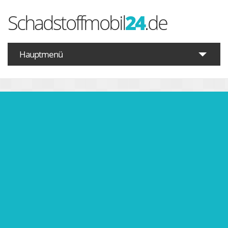
Schadstoffmobil
24
.de
Hauptmenü
Startseite
Schadstoffe A-Z