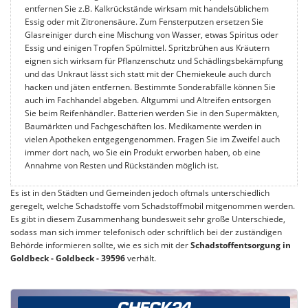
entfernen Sie z.B. Kalkrückstände wirksam mit handelsüblichem
Essig oder mit Zitronensäure. Zum Fensterputzen ersetzen Sie
Glasreiniger durch eine Mischung von Wasser, etwas Spiritus oder
Essig und einigen Tropfen Spülmittel. Spritzbrühen aus Kräutern
eignen sich wirksam für Pflanzenschutz und Schädlingsbekämpfung
und das Unkraut lässt sich statt mit der Chemiekeule auch durch
hacken und jäten entfernen. Bestimmte Sonderabfälle können Sie
auch im Fachhandel abgeben. Altgummi und Altreifen entsorgen
Sie beim Reifenhändler. Batterien werden Sie in den Supermäkten,
Baumärkten und Fachgeschäften los. Medikamente werden in
vielen Apotheken entgegengenommen. Fragen Sie im Zweifel auch
immer dort nach, wo Sie ein Produkt erworben haben, ob eine
Annahme von Resten und Rückständen möglich ist.
Es ist in den Städten und Gemeinden jedoch oftmals unterschiedlich
geregelt, welche Schadstoffe vom Schadstoffmobil mitgenommen werden.
Es gibt in diesem Zusammenhang bundesweit sehr große Unterschiede,
sodass man sich immer telefonisch oder schriftlich bei der zuständigen
Behörde informieren sollte, wie es sich mit der
Schadstoffentsorgung in
Goldbeck - Goldbeck - 39596
verhält.