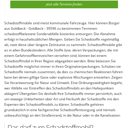
jetzt alle Termine finden
Schadstoffmobile sind meist kommunale Fahrzeuge. Hier können Bürger
aus Goldbeck - Goldbeck - 39596 zu bestimmten Terminen
schadstoffbelastete Sonderabfälle kostenlos entsorgen. Die Abnahme
erfolgt in haushaltsüblichen Mengen. Geben Sie Schadstoffe regelmäßig
ab, statt diese über längere Zeiträume zu sammeln. Schadstoffmobile gibt
es in allen Bundesländern. Alle Stoffe bzw. deren Verpackungen, die mit
einem Gefahrstoffkennzeichen versehen sind, können bei einem
Schadstoffmobil in Ihrer Region abgegeben werden. Bitte belassen Sie
Schadstoffe möglichst immer in ihren Originalverpackungen. Schütten sie
Schadstoffe niemals zusammen, da dies zu chemischen Reaktionen führen
kann bei denen giftige Gase oder explosive Mischungen entstehen. Zeigen
Sie Verantwortung für Natur und Umwelt. Eine Ordnungswidrigkeit begeht,
wer Abfälle vor Eintreffen des Schadstoffmobils an den Haltepunkten
ablagert! Übergeben Sie deshalb Ihre Schadstoffe immer persönlich, auch
um etwaige Unklarheiten über Art und Herkunft der Schadstoffe mit den
Experten des Schadstoffmobils zu klären. Schadstoffe gehören
grundsätzlich in eine fachgerechte Schadstoffentsorgung und niemals
unbeaufsichtigt an den Straßenrand, in die Natur oder in die Kanalisation.
Das darf zum Schadstoffmobil?