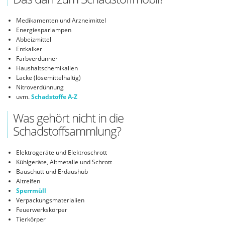
Medikamenten und Arzneimittel
Energiesparlampen
Abbeizmittel
Entkalker
Farbverdünner
Haushaltschemikalien
Lacke (lösemittelhaltig)
Nitroverdünnung
uvm.
Schadstoffe A-Z
Was gehört nicht in die
Schadstoffsammlung?
Elektrogeräte und Elektroschrott
Kühlgeräte, Altmetalle und Schrott
Bauschutt und Erdaushub
Altreifen
Sperrmüll
Verpackungsmaterialien
Feuerwerkskörper
Tierkörper