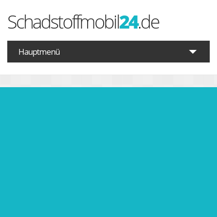
Schadstoffmobil
24
.de
Hauptmenü
Startseite
Schadstoffe A-Z