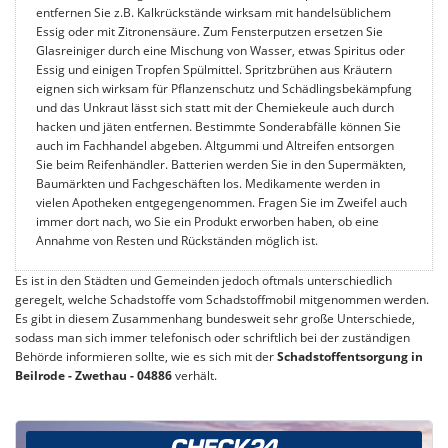
entfernen Sie z.B. Kalkrückstände wirksam mit handelsüblichem
Essig oder mit Zitronensäure. Zum Fensterputzen ersetzen Sie
Glasreiniger durch eine Mischung von Wasser, etwas Spiritus oder
Essig und einigen Tropfen Spülmittel. Spritzbrühen aus Kräutern
eignen sich wirksam für Pflanzenschutz und Schädlingsbekämpfung
und das Unkraut lässt sich statt mit der Chemiekeule auch durch
hacken und jäten entfernen. Bestimmte Sonderabfälle können Sie
auch im Fachhandel abgeben. Altgummi und Altreifen entsorgen
Sie beim Reifenhändler. Batterien werden Sie in den Supermäkten,
Baumärkten und Fachgeschäften los. Medikamente werden in
vielen Apotheken entgegengenommen. Fragen Sie im Zweifel auch
immer dort nach, wo Sie ein Produkt erworben haben, ob eine
Annahme von Resten und Rückständen möglich ist.
Es ist in den Städten und Gemeinden jedoch oftmals unterschiedlich
geregelt, welche Schadstoffe vom Schadstoffmobil mitgenommen werden.
Es gibt in diesem Zusammenhang bundesweit sehr große Unterschiede,
sodass man sich immer telefonisch oder schriftlich bei der zuständigen
Behörde informieren sollte, wie es sich mit der
Schadstoffentsorgung in
Beilrode - Zwethau - 04886
verhält.