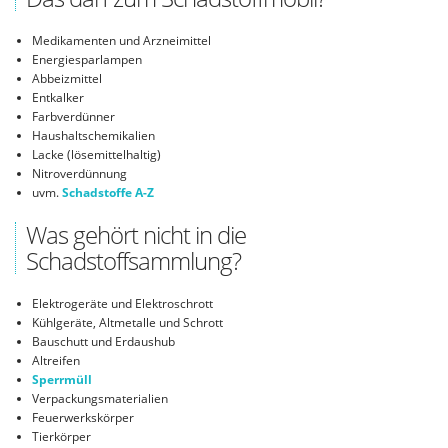
Medikamenten und Arzneimittel
Energiesparlampen
Abbeizmittel
Entkalker
Farbverdünner
Haushaltschemikalien
Lacke (lösemittelhaltig)
Nitroverdünnung
uvm.
Schadstoffe A-Z
Was gehört nicht in die
Schadstoffsammlung?
Elektrogeräte und Elektroschrott
Kühlgeräte, Altmetalle und Schrott
Bauschutt und Erdaushub
Altreifen
Sperrmüll
Verpackungsmaterialien
Feuerwerkskörper
Tierkörper