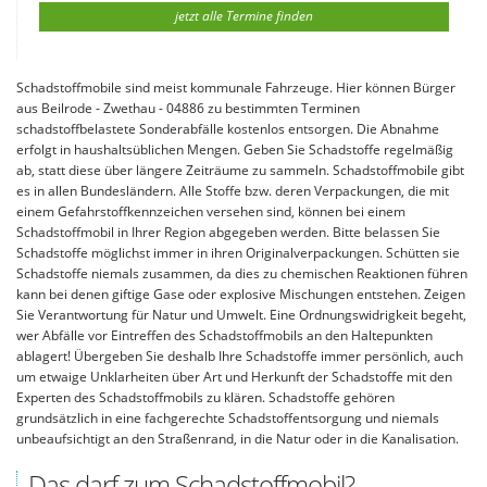
jetzt alle Termine finden
Schadstoffmobile sind meist kommunale Fahrzeuge. Hier können Bürger
aus Beilrode - Zwethau - 04886 zu bestimmten Terminen
schadstoffbelastete Sonderabfälle kostenlos entsorgen. Die Abnahme
erfolgt in haushaltsüblichen Mengen. Geben Sie Schadstoffe regelmäßig
ab, statt diese über längere Zeiträume zu sammeln. Schadstoffmobile gibt
es in allen Bundesländern. Alle Stoffe bzw. deren Verpackungen, die mit
einem Gefahrstoffkennzeichen versehen sind, können bei einem
Schadstoffmobil in Ihrer Region abgegeben werden. Bitte belassen Sie
Schadstoffe möglichst immer in ihren Originalverpackungen. Schütten sie
Schadstoffe niemals zusammen, da dies zu chemischen Reaktionen führen
kann bei denen giftige Gase oder explosive Mischungen entstehen. Zeigen
Sie Verantwortung für Natur und Umwelt. Eine Ordnungswidrigkeit begeht,
wer Abfälle vor Eintreffen des Schadstoffmobils an den Haltepunkten
ablagert! Übergeben Sie deshalb Ihre Schadstoffe immer persönlich, auch
um etwaige Unklarheiten über Art und Herkunft der Schadstoffe mit den
Experten des Schadstoffmobils zu klären. Schadstoffe gehören
grundsätzlich in eine fachgerechte Schadstoffentsorgung und niemals
unbeaufsichtigt an den Straßenrand, in die Natur oder in die Kanalisation.
Das darf zum Schadstoffmobil?